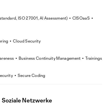
alstandard, ISO 27001, AI Assessment) • CISOaaS •
ering • Cloud Security
reness • Business Continuity Management • Trainings
Security • Secure Coding
Soziale Netzwerke