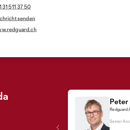
1 31 511 37 50
chricht senden
w.redguard.ch
da
Peter
Redguard 
Senior Ac
Par