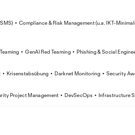
te, ISMS) • Compliance & Risk Management (u.a. IKT-Minim
 Teaming • GenAI Red Teaming • Phishing & Social Engine
• Krisenstabsübung • Darknet Monitoring • Security Awa
curity Project Management • DevSecOps • Infrastructure 