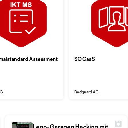
malstandard Assessment
SOCaaS
AG
Redguard AG
Lego-Garagen Hacking mit