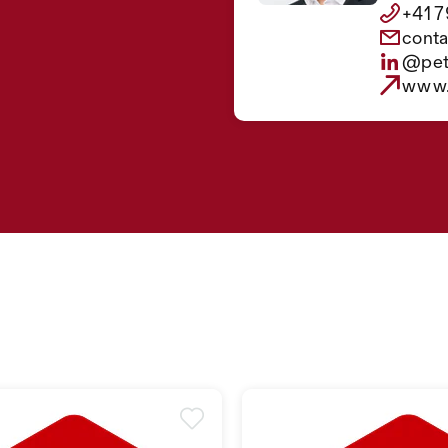
+41 7
cont
@pet
www.