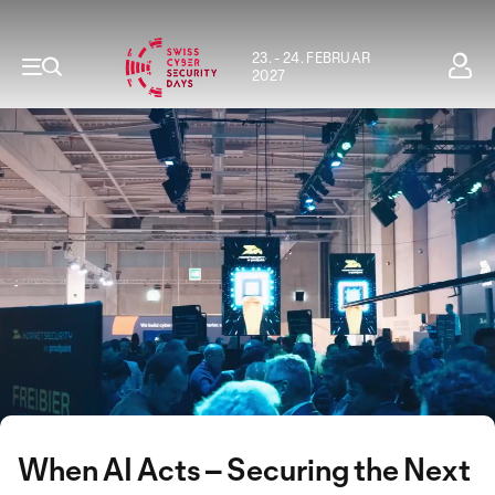
23. - 24. FEBRUAR
2027
When AI Acts – Securing the Next