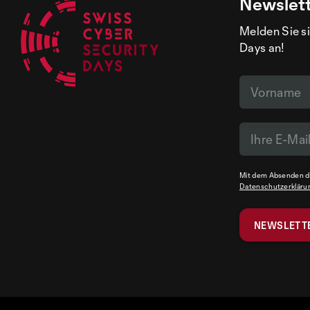
Newslet
Melden Sie si
Days an!
Mit dem Absenden de
Datenschutzerkläru