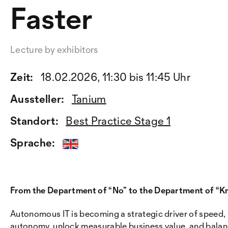
Faster
Lecture by exhibitors
Zeit:
18.02.2026, 11:30 bis 11:45 Uhr
Aussteller:
Tanium
Standort:
Best Practice Stage 1
Sprache:
From the Department of “No” to the Department of “K
Autonomous IT is becoming a strategic driver of speed, i
autonomy, unlock measurable business value, and balanc