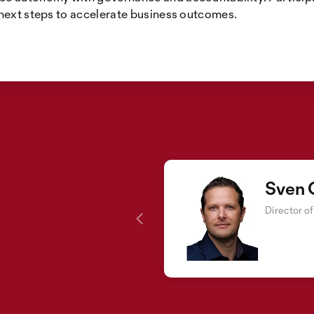
 next steps to accelerate business outcomes.
Sven 
Director o