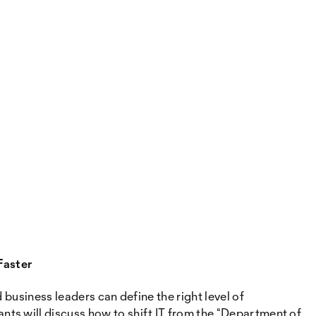
Faster
business leaders can define the right level of
ts will discuss how to shift IT from the “Department of