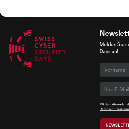
Newslet
Melden Sie si
Days an!
Mit dem Absenden de
Datenschutzerkläru