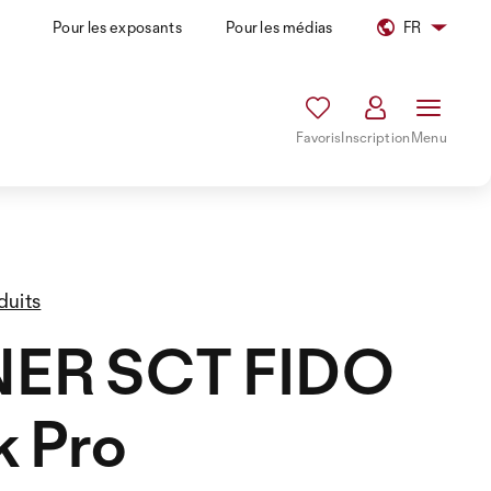
Pour les exposants
Pour les médias
FR
Favoris
Inscription
Menu
duits
NER SCT FIDO
k Pro