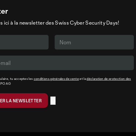
ter
s ici à la newsletter des Swiss Cyber Security Days!
laire, tu acceptes les
conditions générales de vente
et la
déclaration de protection des
XPO AG