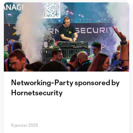
ter
s ici à la newsletter des Swiss Cyber Security Days!
Networking-Party sponsored by
Hornetsecurity
laire, tu acceptes les
conditions générales de vente
et la
déclaration de protection des
9 janvier 2025
XPO AG