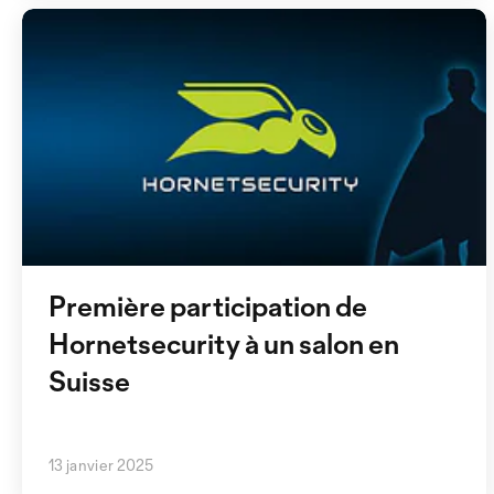
Newslet
Inscrivez-vou
Première participation de
Hornetsecurity à un salon en
Suisse
En envoyant ce formu
13 janvier 2025
données
de BERNE