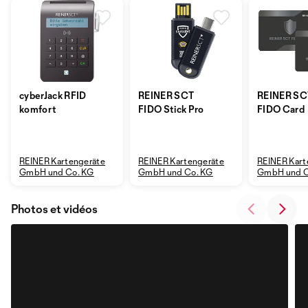
cyberJack RFID
REINER SCT
REINER SC
komfort
FIDO Stick Pro
FIDO Card
REINER Kartengeräte
REINER Kartengeräte
REINER Kart
GmbH und Co. KG
GmbH und Co. KG
GmbH und C
Photos et vidéos