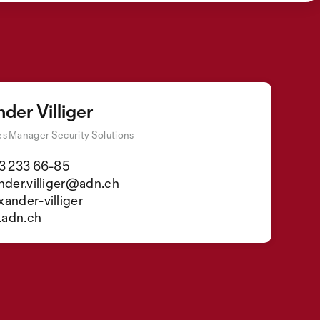
der Villiger
es Manager Security Solutions
3 233 66-85
nder.villiger@adn.ch
ander-villiger
adn.ch