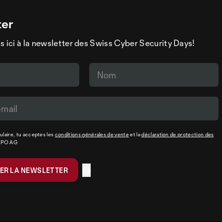
ter
s ici à la newsletter des Swiss Cyber Security Days!
laire, tu acceptes les
conditions générales de vente
et la
déclaration de protection des
XPO AG