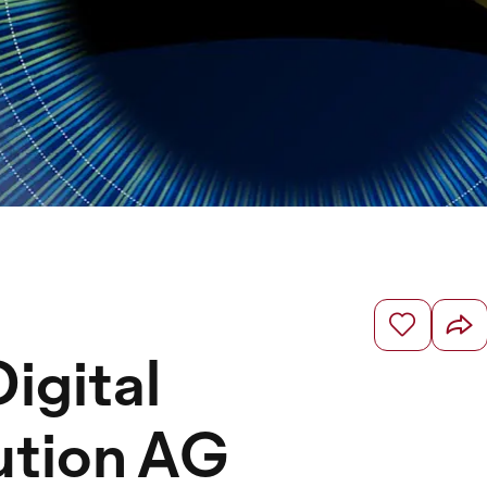
igital
ution AG