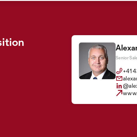
ition
Alexan
Senior Sal
+41 4
alexa
@alex
www.