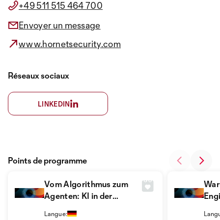
+49 511 515 464 700
Envoyer un message
www.hornetsecurity.com
Réseaux sociaux
LINKEDIN
Points de programme
Vom Algorithmus zum
War
Agenten: KI in der
Eng
Cybersicherheit
funk
Langue:
Lang