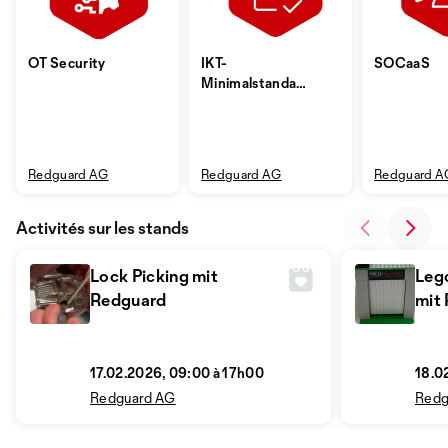
OT Security
IKT-
SOCaaS
Minimalstandard
Assessment
Redguard AG
Redguard AG
Redguard A
Activités sur les stands
Lock Picking mit
Leg
Redguard
mit
17.02.2026, 09:00 à 17h00
18.0
Redguard AG
Redg