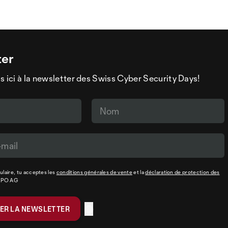
ter
s ici à la newsletter des Swiss Cyber Security Days!
laire, tu acceptes les
conditions générales de vente
et la
déclaration de protection des
XPO AG