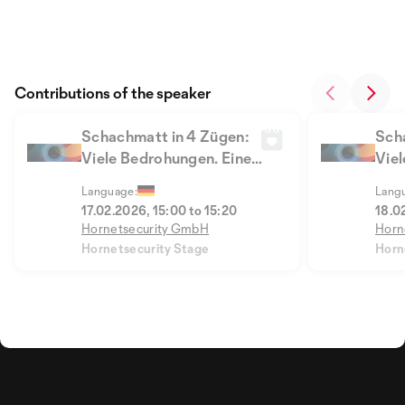
Contributions of the speaker
Schachmatt in 4 Zügen:
Sch
Viele Bedrohungen. Eine
Viel
Lösung!
Lös
Language:
Lang
17.02.2026, 15:00 to 15:20
18.0
Hornetsecurity GmbH
Horn
Hornetsecurity Stage
Horn