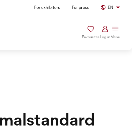
For exhibitors
For press
EN
Favourites
Log in
Menu
imalstandard