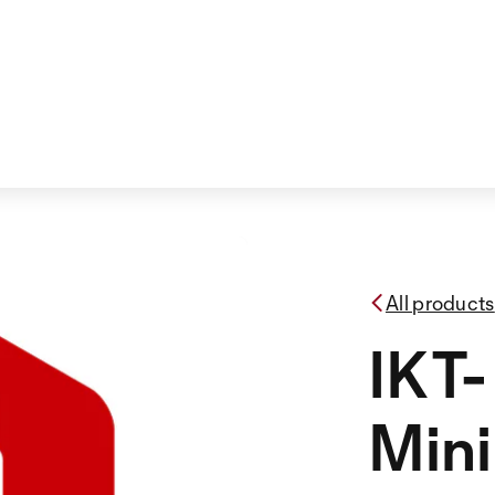
All products
IKT-
Min