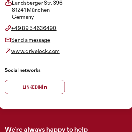
Landsberger Str. 396
81241 München
Germany
+49 89 54636490
Send a message
www.drivelock.com
Social networks
LINKEDIN
We’re always happy to help