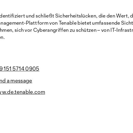
tifiziert und schließt Sicherheitslücken, die den Wert, 
agement-Plattform von Tenable bietet umfassende Sichtb
men, sich vor Cyberangriffen zu schützen – von IT-Infras
en.
9 151 5714 0905
nd a message
w.de.tenable.com