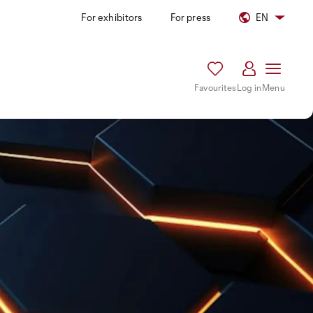
For exhibitors
For press
EN
Favourites
Log in
Menu