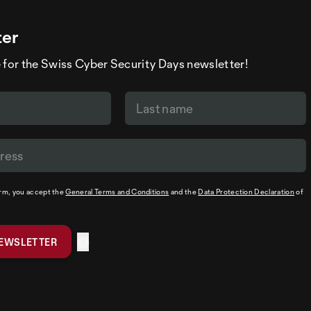
ter
 for the Swiss Cyber Security Days newsletter!
orm, you accept the
General Terms and Conditions
and the
Data Protection Declaration
of