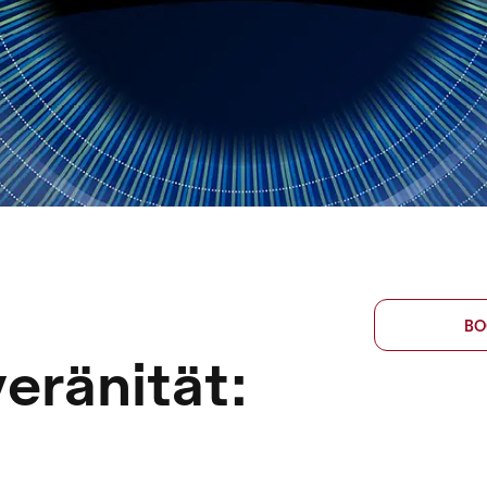
BO
eränität: