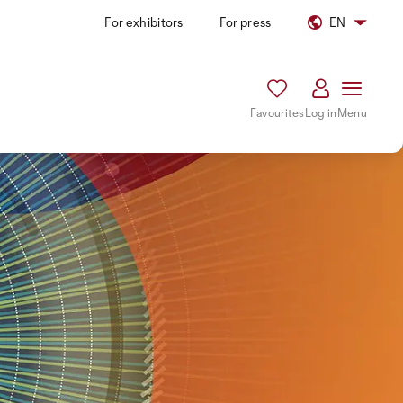
For exhibitors
For press
EN
Favourites
Log in
Menu