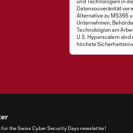
und Technologien in de
Datensouveränität verw
Alternative zu MS365 
Unternehmen, Behörden 
Technoloigien am Arbei
U.S. Hyperscalern sind 
höchste Sicherheitsniv
ter
 for the Swiss Cyber Security Days newsletter!