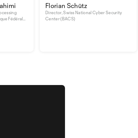
rahimi
Florian Schütz
rocessing
Director, Swiss National Cyber Security
ique Fédérale
Center (BACS)