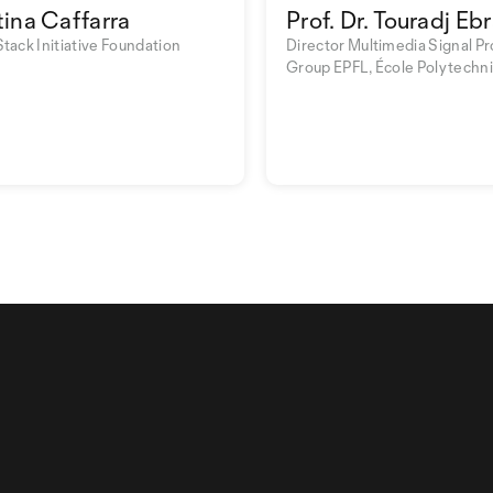
tina Caffarra
Prof. Dr. Touradj Eb
Stack Initiative Foundation
Director Multimedia Signal P
Group EPFL, École Polytechn
de Lausanne EPFL