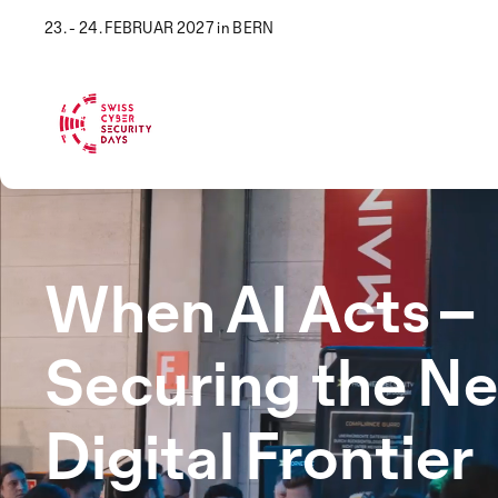
23. - 24. FEBRUAR 2027 in BERN
When AI Acts –
Securing the Ne
Digital Frontier