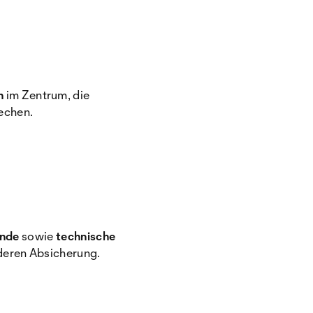
n
im Zentrum, die
echen.
ende
sowie
technische
 deren Absicherung.