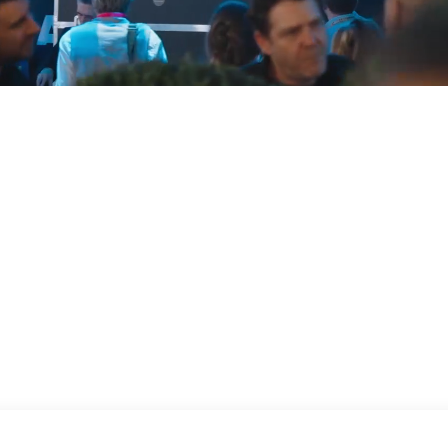
nglichkeit, die digitale
ungen des Cyberraums
s.