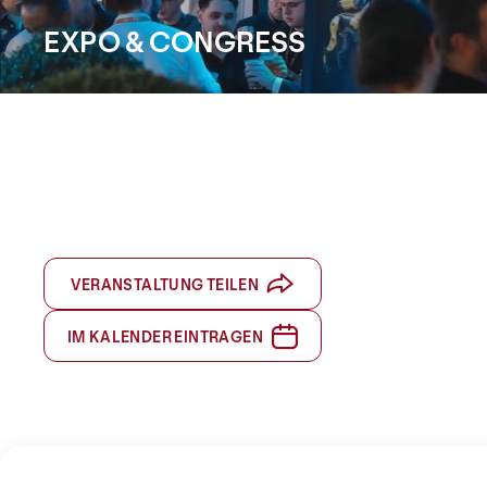
EXPO & CONGRESS
Die Swiss Cyber Security Days befasst sich mit der Dri
Zukunft aktiv und mutig zu gestalten. Herausforder
und das Potenzial neuer Technologien stehen im Foku
BERN | 23. - 24. FEBRUAR 2027
VERANSTALTUNG TEILEN
IM KALENDER EINTRAGEN