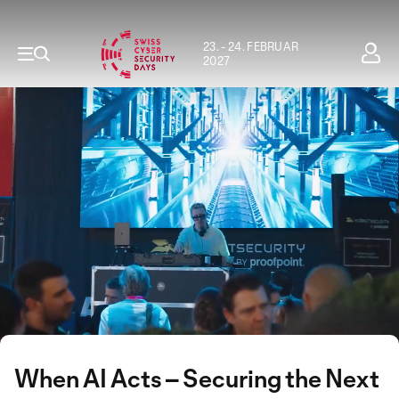
23. - 24. FEBRUAR
2027
When AI Acts – Securing the Next