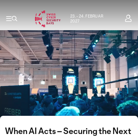
23. - 24. FEBRUAR
2027
When AI Acts – Securing the Next