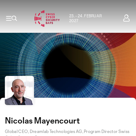
23. - 24. FEBRUAR
2027
Nicolas Mayencourt
Global CEO, Dreamlab Technologies AG, Program Director Swiss