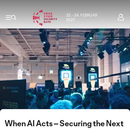
23. - 24. FEBRUAR
2027
When AI Acts – Securing the Next