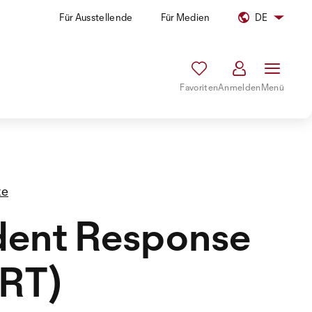
Für Ausstellende
Für Medien
DE
Favoriten
Anmelden
Menü
te
dent Response
IRT)