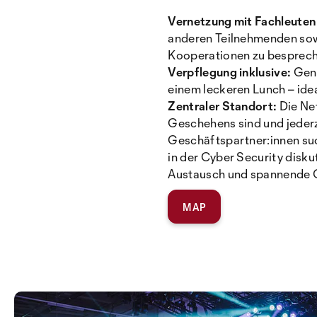
Vernetzung mit Fachleuten
anderen Teilnehmenden sowi
Kooperationen zu besprech
Verpflegung inklusive:
Geni
einem leckeren Lunch – ide
Zentraler Standort:
Die Ne
Geschehens sind und jederz
Geschäftspartner:innen su
in der Cyber Security disk
Austausch und spannende 
MAP