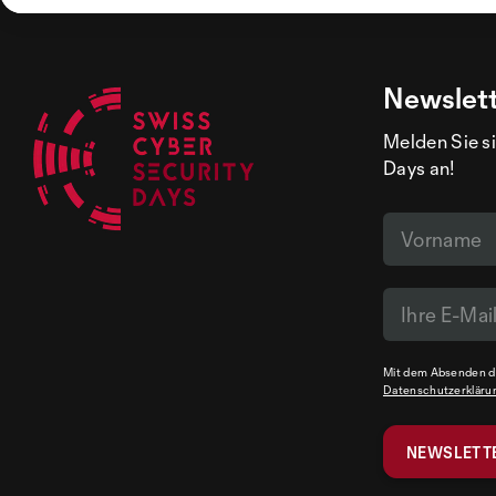
Newslet
Melden Sie si
Days an!
Mit dem Absenden de
Datenschutzerkläru