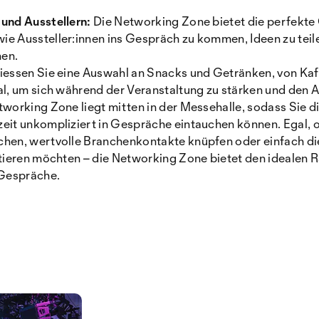
 und Ausstellern:
Die Networking Zone bietet die perfekte
e Aussteller:innen ins Gespräch zu kommen, Ideen zu teil
en.
essen Sie eine Auswahl an Snacks und Getränken, von Kaffe
al, um sich während der Veranstaltung zu stärken und den 
tworking Zone liegt mitten in der Messehalle, sodass Sie d
eit unkompliziert in Gespräche eintauchen können. Egal, 
chen, wertvolle Branchenkontakte knüpfen oder einfach d
utieren möchten – die Networking Zone bietet den idealen 
Gespräche.