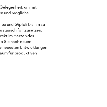
 Gelegenheit, um mit
en und mögliche
e und Gipfeli bis hin zu
Austausch fortzusetzen.
irekt im Herzen des
ob Sie nach neuen
ie neuesten Entwicklungen
Raum für produktiven