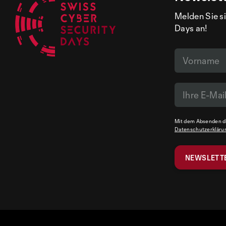
Notfallnummer: 145
Europäischer Notruf
Melden Sie si
Notfallnummer: 112
Days an!
Mit dem Absenden de
Datenschutzerkläru