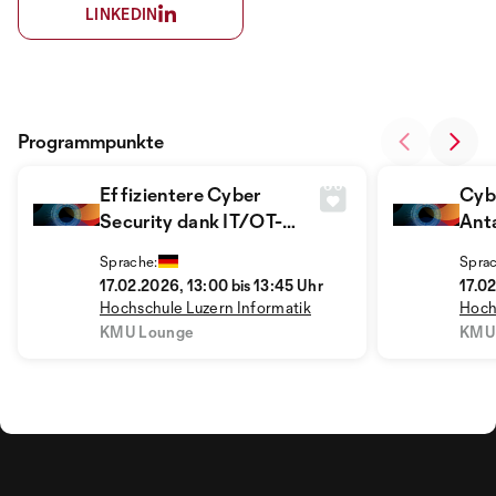
LINKEDIN
Programmpunkte
Effizientere Cyber
Cybe
Security dank IT/OT-
Ant
Konvergenz – aber wie?
Sym
Sprache:
Sprac
17.02.2026, 13:00 bis 13:45 Uhr
17.02
Hochschule Luzern Informatik
Hoch
KMU Lounge
KMU