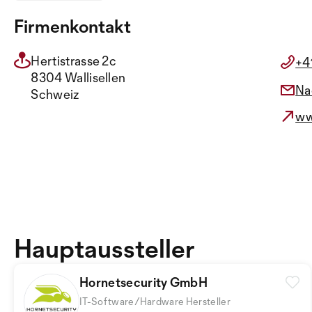
Firmenkontakt
Hertistrasse 2c
+4
8304 Wallisellen
Na
Schweiz
ww
Hauptaussteller
Hornetsecurity GmbH
IT-Software/Hardware Hersteller