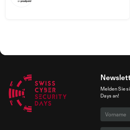
Newslet
Melden Sie si
Days an!