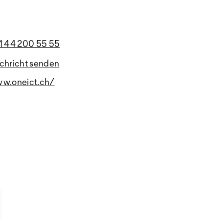
1 44 200 55 55
chricht senden
w.oneict.ch/