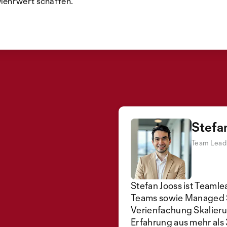
Mehrwert schaffen.
Stefa
Team Lead,
Stefan Jooss ist Teamle
Teams sowie Managed Se
Verienfachung Skalieru
Erfahrung aus mehr a