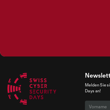
Newslet
Melden Sie si
Days an!