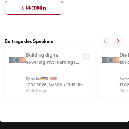
LINKEDIN
Beiträge des Speakers
Building digital
Die
sovereignty: learnings
zur 
from real-world
implementations
Sprache:
Sprac
17.02.2026, 14:30 bis 15:15 Uhr
17.02
Main Stage
Main