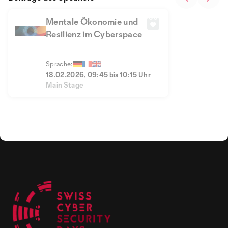
Mentale Ökonomie und
Resilienz im Cyberspace
Sprache:
18.02.2026, 09:45 bis 10:15 Uhr
Main Stage