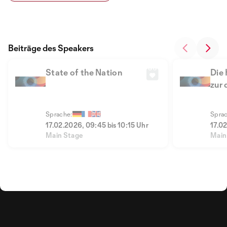
Beiträge des Speakers
State of the Nation
Die
zur 
Sprache:
Sprac
17.02.2026, 09:45 bis 10:15 Uhr
17.02
Main Stage
Main