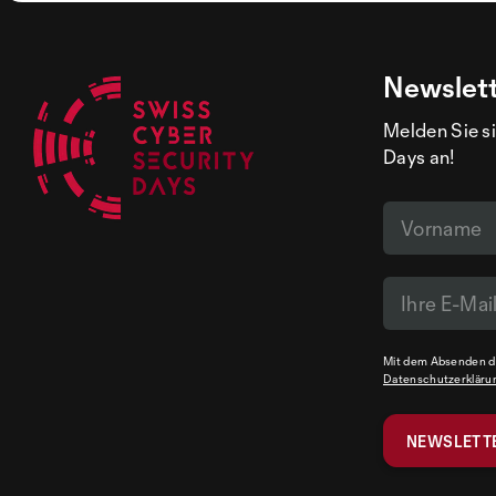
Newslet
Melden Sie si
Days an!
Mit dem Absenden de
Datenschutzerkläru