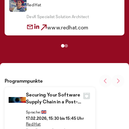
Red Hat
Romy Lienhard
Red Hat
DevX Specialist Solution Architect
Senior Marketing Manager
www.redhat.com
www.redhat.com
Programmpunkte
Securing Your Software
Supply Chain in a Post-
Quantum World
Sprache:
17.02.2026, 15:30 bis 15:45 Uhr
Red Hat