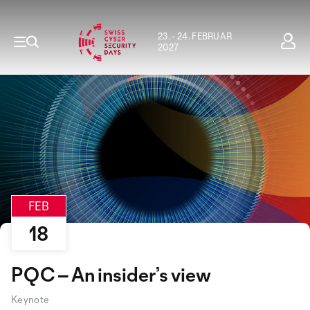
23. - 24. FEBRUAR
2027
FEB
18
PQC – An insider’s view
Keynote