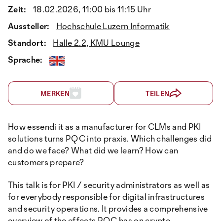
Zeit:
18.02.2026, 11:00 bis 11:15 Uhr
Aussteller:
Hochschule Luzern Informatik
Standort:
Halle 2.2, KMU Lounge
Sprache:
MERKEN
TEILEN
How essendi it as a manufacturer for CLMs and PKI
solutions turns PQC into praxis. Which challenges did
and do we face? What did we learn? How can
customers prepare?
This talk is for PKI / security administrators as well as
for everybody responsible for digital infrastructures
and security operations. It provides a comprehensive
overview of the effects PQC has on crypto