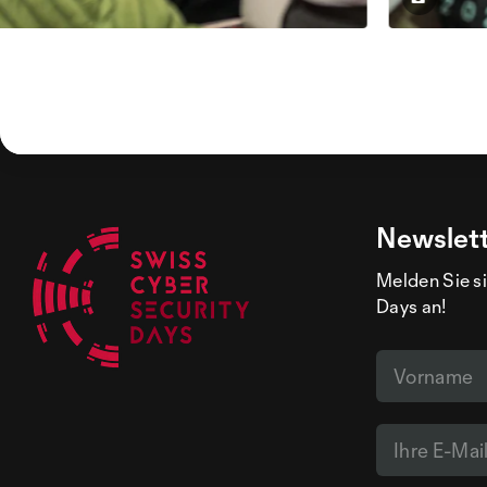
Newslet
Melden Sie si
Days an!