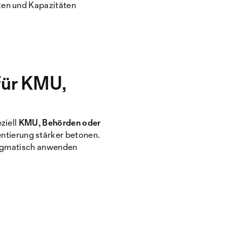
ken und Kapazitäten
 für KMU,
ziell
KMU, Behörden oder
ntierung stärker betonen.
pragmatisch anwenden