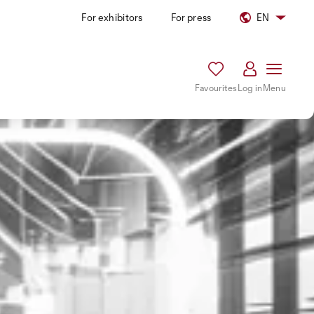
For exhibitors
For press
EN
Favourites
Log in
Menu