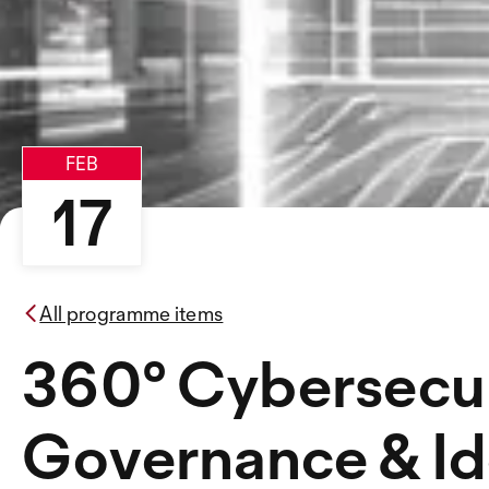
FEB
17
All programme items
360° Cybersecur
Governance & Id