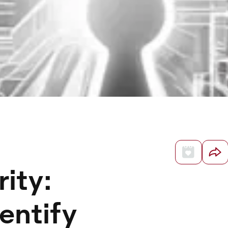
ity:
entify