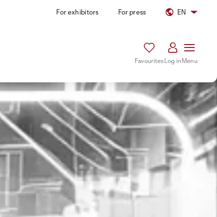
For exhibitors
For press
EN
Favourites
Log in
Menu