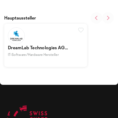
Hauptaussteller
DreamLab Technologies AG
Technologies
IT-Software/Hardware Hersteller