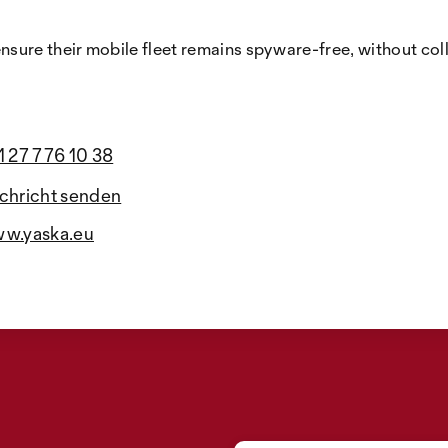
ure their mobile fleet remains spyware-free, without colle
1 27 776 10 38
chricht senden
w.yaska.eu