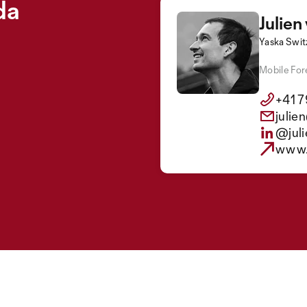
da
Julien
Yaska Swit
Mobile For
+41 7
julie
@jul
www.