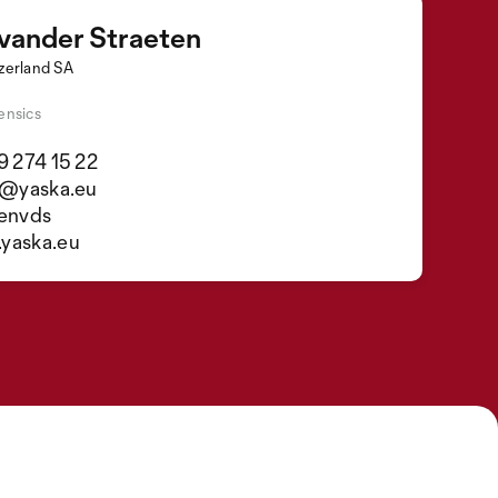
 vander Straeten
zerland SA
ensics
9 274 15 22
n@yaska.eu
ienvds
yaska.eu