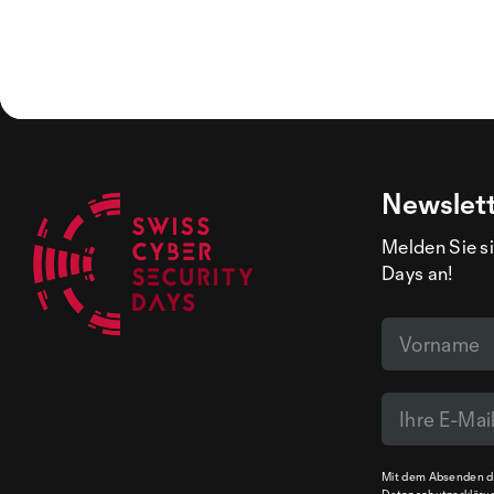
Newslet
Melden Sie si
Days an!
Mit dem Absenden de