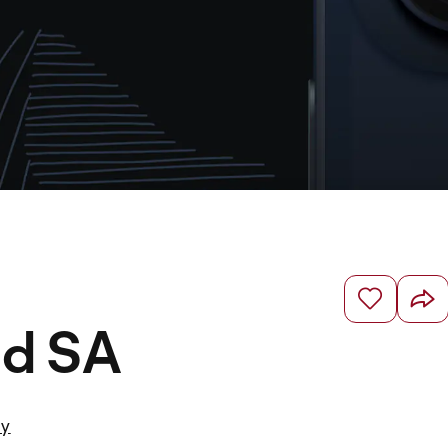
nd SA
ty