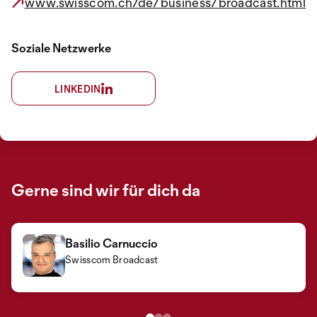
www.swisscom.ch/de/business/broadcast.html
Soziale Netzwerke
LINKEDIN
Gerne sind wir für dich da
Basilio Carnuccio
Jean-Louis Fantino
Rico Petrillo
Swisscom Broadcast
Swisscom Broadcast
Swisscom Broadcast