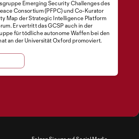
itsgruppe Emerging Security Challenges des
Peace Consortium (PFPC) und Co-Kurator
ity Map der Strategic Intelligence Platform
um. Er vertritt das GCSP auch in der
ppe für tödliche autonome Waffen bei den
hat an der Universität Oxford promoviert.
Folgen Sie uns auf Social Media