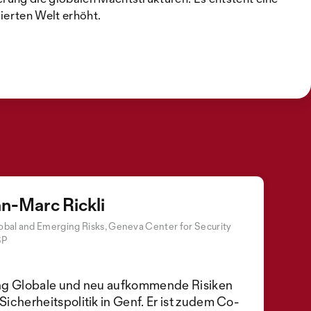
ierten Welt erhöht.
an-Marc Rickli
obal and Emerging Risks, Geneva Center for Security
SP
ilung Globale und neu aufkommende Risiken
icherheitspolitik in Genf. Er ist zudem Co-