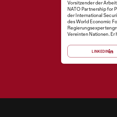
Vorsitzender der Arbe
NATO Partnership for 
der International Secur
des World Economic For
Regierungsexpertengru
Vereinten Nationen. Er 
LINKEDIN