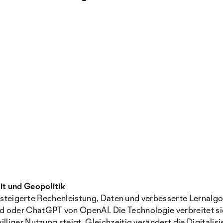
it und Geopolitik
 gesteigerte Rechenleistung, Daten und verbesserte Lernal
der ChatGPT von OpenAI. Die Technologie verbreitet sich
iger Nutzung steigt. Gleichzeitig verändert die Digitalisi