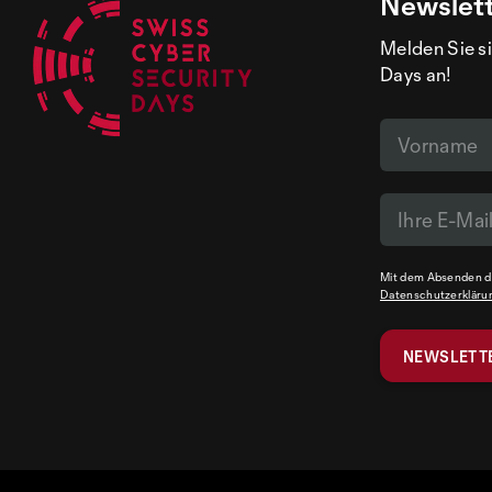
Newslet
Melden Sie si
Days an!
Mit dem Absenden de
Datenschutzerkläru