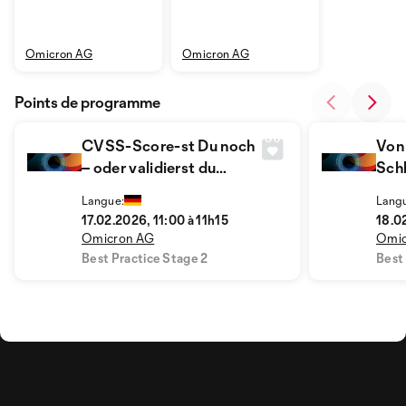
Omicron AG
Omicron AG
Points de programme
CVSS-Score-st Du noch
Von
– oder validierst du
Sch
schon?
erfo
Langue:
Lang
Mig
17.02.2026, 11:00 à 11h15
18.0
Omicron AG
Omic
Best Practice Stage 2
Best