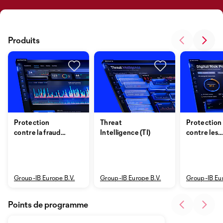
Produits
Protection
Threat
Protection
contre la fraude
Intelligence (TI)
contre les
(FP)
risques dig
(DRP)
Group-IB Europe B.V.
Group-IB Europe B.V.
Group-IB Eur
Points de programme