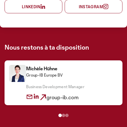
LINKEDIN
INSTAGRAM
Nous restons à ta disposition
Michèle Hühne
Group-IB Europe BV
Christoph Brecht
Maximilian Bode
Group-IB Europe BV
Group-IB Europe BV
Business Development Manager
Head of PreSales, EU
Channel Director
group-ib.com
group-ib.com
group-ib.com