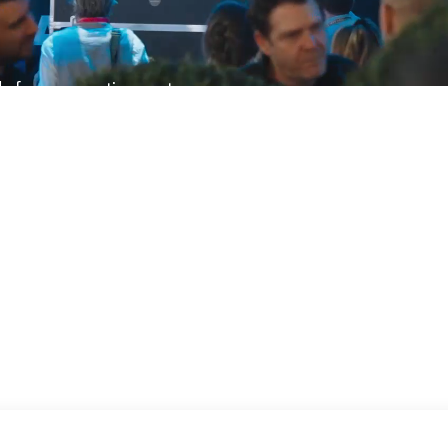
 de façonner activement
yberespace et le
des préoccupations.