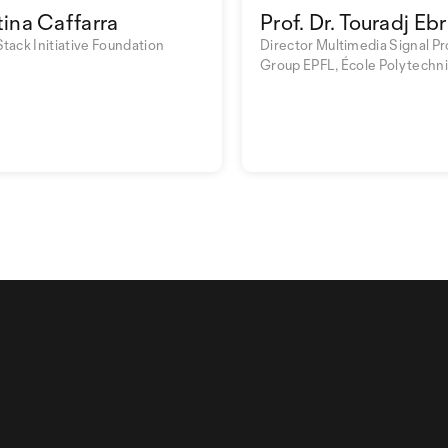
tina Caffarra
Prof. Dr. Touradj Eb
Stack Initiative Foundation
Director Multimedia Signal P
Group EPFL, École Polytechn
de Lausanne EPFL