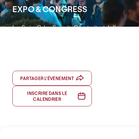
EXPO & CONGRESS
Les Swiss Cyber Security Days traitent de l'urgence
et courageusement l'avenir numérique. Les défis du c
potentiel des nouvelles technologies sont au centre 
BERNE | 23 - 24 FÉVRIER 2027
PARTAGER L'ÉVÉNEMENT
INSCRIRE DANS LE
CALENDRIER