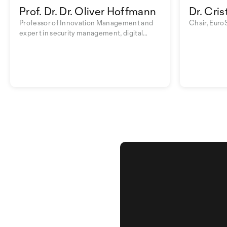
Prof. Dr. Dr. Oliver Hoffmann
Dr. Cris
Professor of Innovation Management and
Chair, Euro
expert in security management, digital
transformation and business psychology