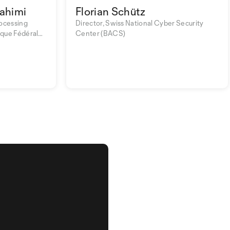
rahimi
Florian Schütz
rocessing
Director, Swiss National Cyber Security
ique Fédérale
Center (BACS)