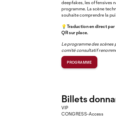
deepfakes, les offensives n
programme. La scène techn
souhaite comprendre la pui
💡Traduction en direct par
QR sur place.
Le programme des scènes pri
comité consultatif renommé
PROGRAMME
Billets donn
VIP
CONGRESS-Access