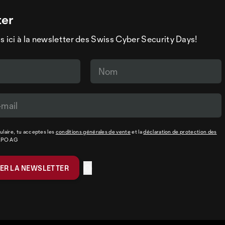
ter
s ici à la newsletter des Swiss Cyber Security Days!
laire, tu acceptes les
conditions générales de vente
et la
déclaration de protection des
XPO AG