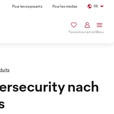
Pour les exposants
Pour les médias
FR
Favoris
Inscription
Menu
duits
rsecurity nach
s