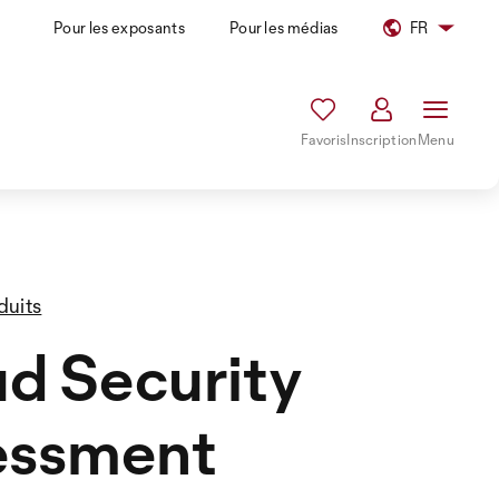
Pour les exposants
Pour les médias
FR
Favoris
Inscription
Menu
duits
d Security
essment