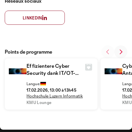
Réseaux sociaux
LINKEDIN
Points de programme
Effizientere Cyber
Cybe
Security dank IT/OT-
Ant
Konvergenz – aber wie?
Sym
Langue:
Lang
17.02.2026, 13:00 à 13h45
17.0
Hochschule Luzern Informatik
Hoch
KMU Lounge
KMU