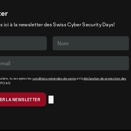
ter
s ici à la newsletter des Swiss Cyber Security Days!
laire, tu acceptes les
conditions générales de vente
et la
déclaration de protection des
XPO AG