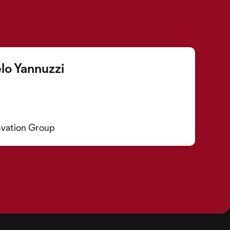
lo Yannuzzi
novation Group