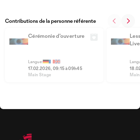
Contributions de la personne référente
Cérémonie d'ouverture
Less
Live
Langue:
Lang
17.02.2026, 09:15 à 09h45
18.0
Main Stage
Main