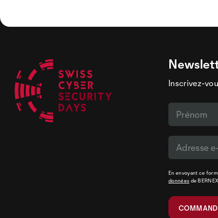
Newslet
Inscrivez-vou
En envoyant ce formu
données
de BERNE