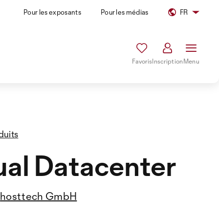
Pour les exposants
Pour les médias
FR
Favoris
Inscription
Menu
duits
ual Datacenter
hosttech GmbH